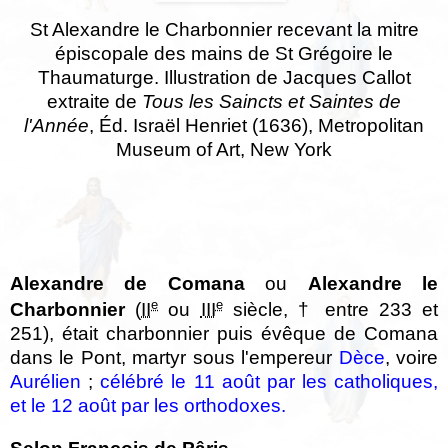
St Alexandre le Charbonnier recevant la mitre
épiscopale des mains de St Grégoire le
Thaumaturge. Illustration de Jacques Callot
extraite de
Tous les Saincts et Saintes de
l'Année
, Éd. Israël Henriet (1636), Metropolitan
Museum of Art, New York
Alexandre de Comana
ou
Alexandre le
e
e
Charbonnier
(
II
ou
III
siècle, † entre 233 et
251), était charbonnier puis évêque de Comana
dans le Pont, martyr sous l'empereur
Dèce
, voire
Aurélien
;
célébré le 11 août par les catholiques,
et le 12 août par les orthodoxes.