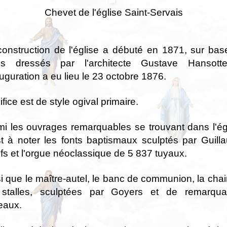
Chevet de l'église Saint-Servais
construction de l'église a débuté en 1871, sur bas
ns dressés par l'architecte Gustave Hansott
auguration a eu lieu le 23 octobre 1876.
ifice est de style ogival primaire.
i les ouvrages remarquables se trouvant dans l'ég
st à noter les fonts baptismaux sculptés par Guil
s et l'orgue néoclassique de 5 837 tuyaux.
i que le maître-autel, le banc de communion, la chai
 stalles, sculptées par Goyers et de remarqua
eaux.