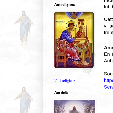
hau
L'art religieux
fut 
Cett
vil
tren
Ane
En a
Anh 
Sour
http
L'art religieux
Ser
L'au-delà