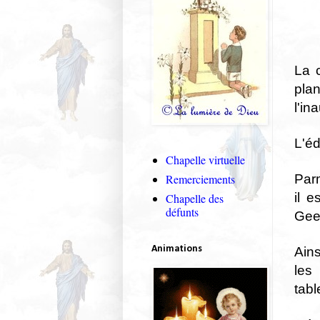
La 
pla
l'in
L'éd
Chapelle virtuelle
Parm
Remerciements
il e
Chapelle des
défunts
Geef
Animations
Ains
les
tabl