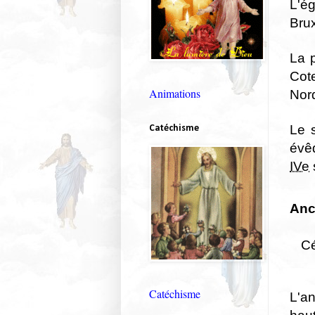
L'é
Brux
La p
Cot
Animations
Nord
Le s
Catéchisme
évê
IVe
Anc
Cé
Catéchisme
L'a