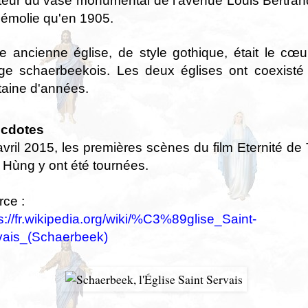
teur du vase monumental de l'avenue Louis Bertran
démolie qu'en 1905.
e ancienne église, de style gothique, était le cœ
lage schaerbeekois. Les deux églises ont coexisté
taine d'années.
cdotes
vril 2015, les premières scènes du film Eternité de
Hùng y ont été tournées.
ce :
s://fr.wikipedia.org/wiki/%C3%89glise_Saint-
vais_(Schaerbeek)