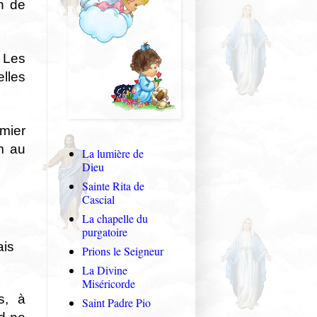
n de
e Les
lles
emier
m au
La lumière de
Dieu
Sainte Rita de
Cascial
La chapelle du
purgatoire
ais
Prions le Seigneur
La Divine
Miséricorde
s, à
Saint Padre Pio