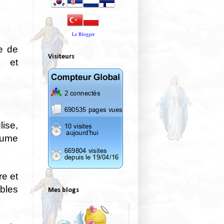
Le
Blogger
e de
Visiteurs
e et
lise,
laume
re et
bles
Mes blogs